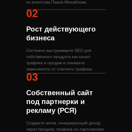
из агентства Павла Михайлова.
02
Рост действующего
бизнеса
Системно выстраиваете SEO для
собственного продукта как канал
трафика и продаж и снижаете
зависимость от платного трафика.
03
Собственный сайт
под партнерки и
рекламу (РСЯ)
Создаете актив, генерирующий доход
через продажу трафика на партнерские